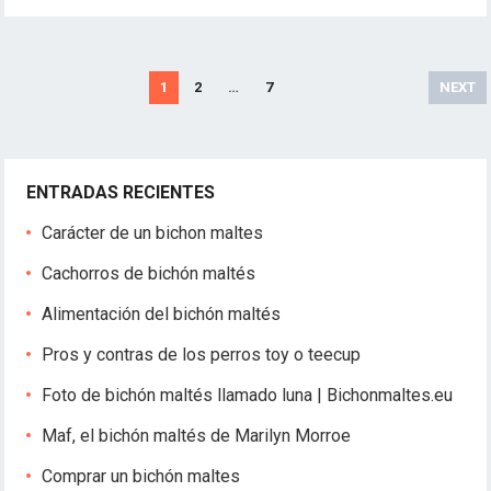
N
1
2
…
7
NEXT
a
v
e
ENTRADAS RECIENTES
g
a
Carácter de un bichon maltes
c
Cachorros de bichón maltés
i
ó
Alimentación del bichón maltés
n
Pros y contras de los perros toy o teecup
d
e
Foto de bichón maltés llamado luna | Bichonmaltes.eu
e
Maf, el bichón maltés de Marilyn Morroe
n
t
Comprar un bichón maltes