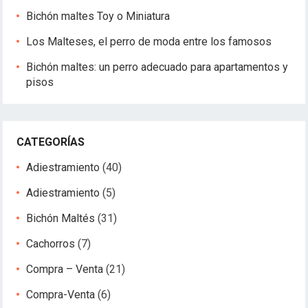
r
Bichón maltes Toy o Miniatura
a
d
Los Malteses, el perro de moda entre los famosos
a
Bichón maltes: un perro adecuado para apartamentos y
s
pisos
CATEGORÍAS
Adiestramiento
(40)
Adiestramiento
(5)
Bichón Maltés
(31)
Cachorros
(7)
Compra – Venta
(21)
Compra-Venta
(6)