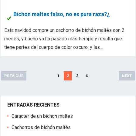
Bichon maltes falso, no es pura raza?¿
Esta navidad compre un cachorro de bichón maltés con 2
meses, y bueno ya ha pasado más tiempo y resulta que
tiene partes del cuerpo de color oscuro, y las…
N
PREVIOUS
1
2
3
4
NEXT
a
v
e
ENTRADAS RECIENTES
g
a
Carácter de un bichon maltes
c
Cachorros de bichón maltés
i
ó