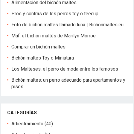
Alimentación del bichón maltés
n
Pros y contras de los perros toy o teecup
d
e
Foto de bichón maltés llamado luna | Bichonmaltes.eu
e
Maf, el bichón maltés de Marilyn Morroe
n
t
Comprar un bichón maltes
r
Bichón maltes Toy o Miniatura
a
d
Los Malteses, el perro de moda entre los famosos
a
Bichón maltes: un perro adecuado para apartamentos y
s
pisos
CATEGORÍAS
Adiestramiento
(40)